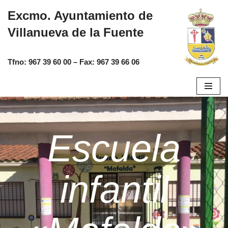
Excmo. Ayuntamiento de
Saltar
Villanueva de la Fuente
al
contenido
Tfno:
967 39 60 00
– Fax:
967 39 66 06
Escuela
infantil