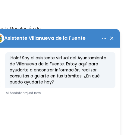
do la Resolución de
cio 2020 la convocatoria
nciables en un 80% por
te en X