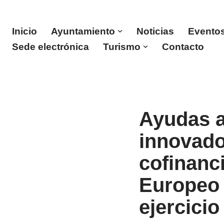
Saltar
Inicio
Ayuntamiento
Noticias
Evento
al
Sede electrónica
Turismo
Contacto
contenido
Ayudas a
innovado
cofinanc
Europeo 
ejercicio