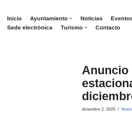
Saltar
Inicio
Ayuntamiento
Noticias
Evento
al
Sede electrónica
Turismo
Contacto
contenido
Anuncio s
estacion
diciembr
diciembre 2, 2025
Notic