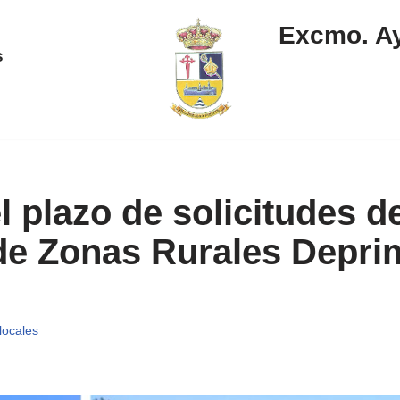
Excmo. Ay
s
l plazo de solicitudes d
e Zonas Rurales Depri
locales