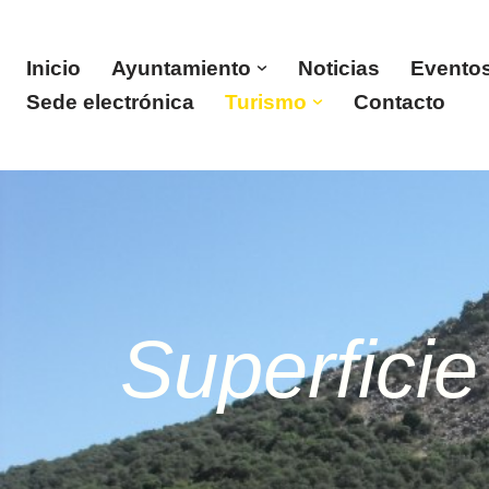
Saltar
Inicio
Ayuntamiento
Noticias
Evento
al
Sede electrónica
Turismo
Contacto
contenido
Superfici