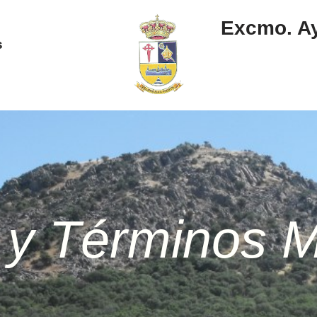
Excmo. Ay
s
e y Términos M