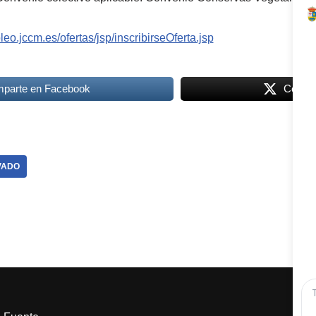
leo.jccm.es/ofertas/jsp/inscribirseOferta.jsp
parte en Facebook
Compar
VADO