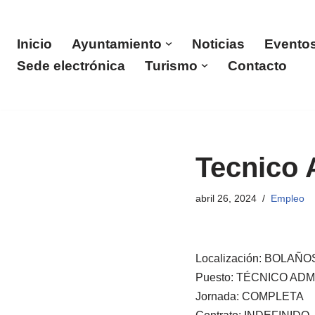
Saltar
Inicio
Ayuntamiento
Noticias
Evento
al
Sede electrónica
Turismo
Contacto
contenido
Tecnico 
abril 26, 2024
Empleo
Localización: BOLAÑ
Puesto: TÉCNICO AD
Jornada: COMPLETA