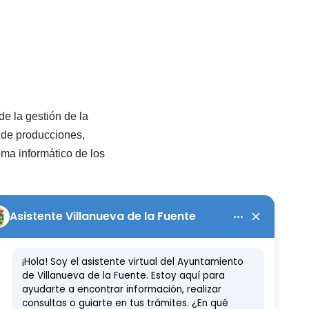
e la gestión de la
l de producciones,
ema informático de los
 superior
alario a partir de: