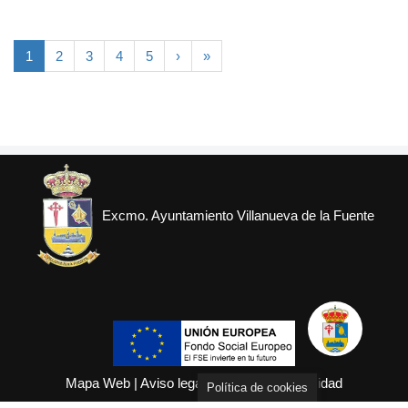
1
2
3
4
5
›
»
Excmo. Ayuntamiento Villanueva de la Fuente
Mapa Web
|
Aviso legal
|
Política de privacidad
Política de cookies